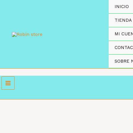
Ir
INICIO
al
contenido
TIENDA
MI CUE
CONTA
SOBRE 