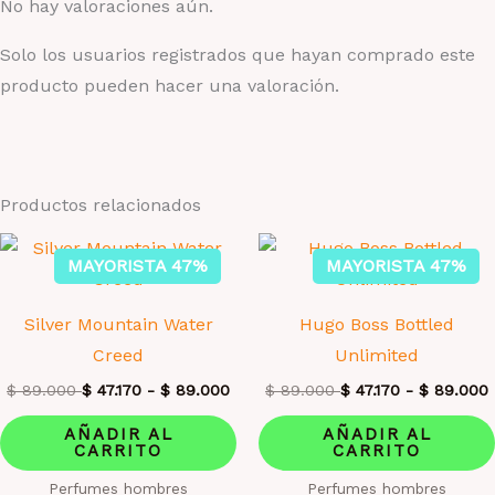
No hay valoraciones aún.
Solo los usuarios registrados que hayan comprado este
producto pueden hacer una valoración.
Productos relacionados
MAYORISTA 47%
MAYORISTA 47%
Silver Mountain Water
Hugo Boss Bottled
Creed
Unlimited
$
89.000
$
47.170
-
$
89.000
$
89.000
$
47.170
-
$
89.000
AÑADIR AL
AÑADIR AL
CARRITO
CARRITO
Perfumes hombres
Perfumes hombres