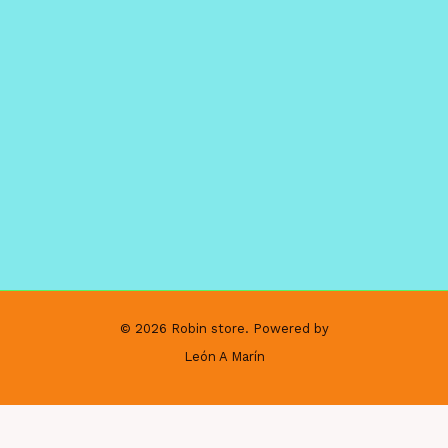
© 2026 Robin store. Powered by
León A Marín