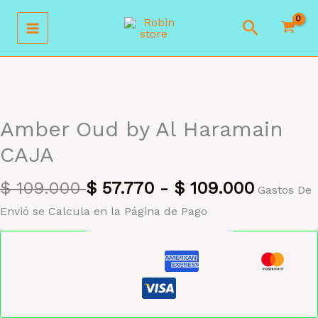
Ir
Buscar
al
contenido
MAYORISTA 47%
Amber Oud by Al Haramain
CAJA
$
109.000
$
57.770
-
$
109.000
Gastos De
Envió se Calcula en la Página de Pago
Pago seguro garantizado