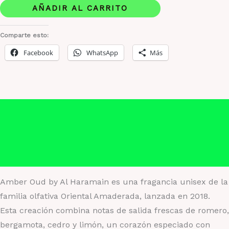
by
AÑADIR AL CARRITO
Al
Haramain
Comparte esto:
CAJA
Facebook
WhatsApp
Más
cantidad
Descripción
Información adicional
Valoraciones (0)
Amber Oud by Al Haramain es una fragancia unisex de la
familia olfativa Oriental Amaderada, lanzada en 2018.
Esta creación combina notas de salida frescas de romero,
bergamota, cedro y limón, un corazón especiado con