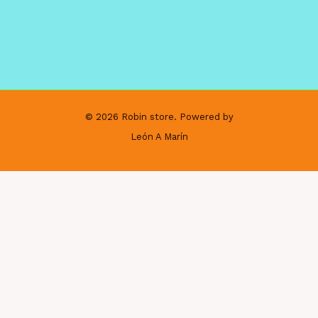
© 2026 Robin store. Powered by
León A Marín