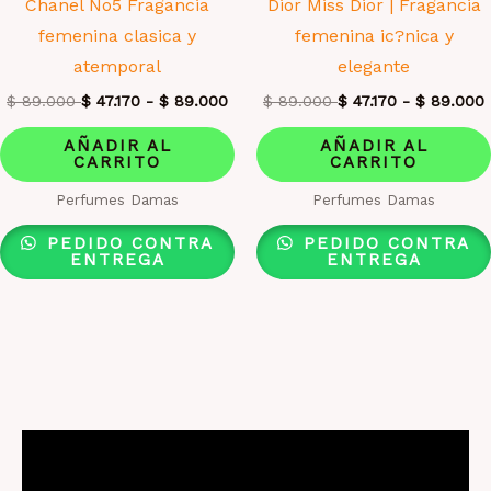
Chanel No5 Fragancia
Dior Miss Dior | Fragancia
femenina clasica y
femenina ic?nica y
atemporal
elegante
$
89.000
$
47.170
-
$
89.000
$
89.000
$
47.170
-
$
89.000
AÑADIR AL
AÑADIR AL
CARRITO
CARRITO
Perfumes Damas
Perfumes Damas
PEDIDO CONTRA
PEDIDO CONTRA
ENTREGA
ENTREGA