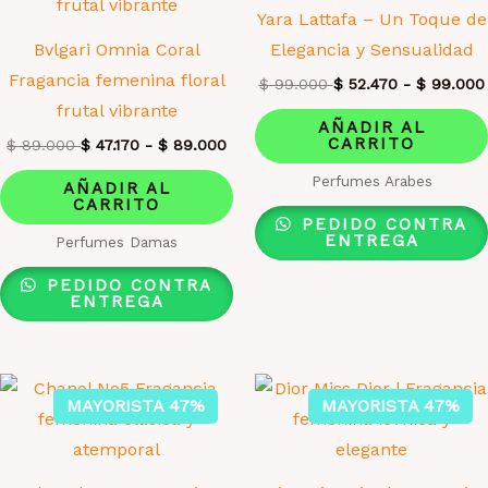
Yara Lattafa – Un Toque de
Bvlgari Omnia Coral
Elegancia y Sensualidad
Fragancia femenina floral
$
99.000
$
52.470
-
$
99.000
frutal vibrante
AÑADIR AL
CARRITO
$
89.000
$
47.170
-
$
89.000
Perfumes Arabes
AÑADIR AL
CARRITO
PEDIDO CONTRA
ENTREGA
Perfumes Damas
PEDIDO CONTRA
ENTREGA
MAYORISTA 47%
MAYORISTA 47%