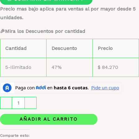
Precio mas bajo aplica para ventas al por mayor desde 5
unidades.
🎉Mira los Descuentos por cantidad
Cantidad
Descuento
Precio
5-Ilimitado
47%
$
84.270
Bharara
-
+
Queen
Estuche
AÑADIR AL CARRITO
cantidad
Comparte esto: