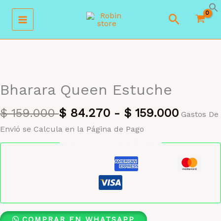
Ir
Buscar
al
contenido
MAYORISTA 47%
Bharara Queen Estuche
$
159.000
$
84.270
-
$
159.000
Gastos De
Envió se Calcula en la Página de Pago
Pago seguro garantizado
COMPRAR EN WHATSAPP