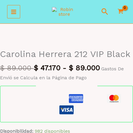
Ir
Buscar
al
contenido
MAYORISTA 47%
Carolina Herrera 212 VIP Black
$
89.000
$
47.170
-
$
89.000
Gastos De
Envió se Calcula en la Página de Pago
Pago seguro garantizado
Disponibilidad:
982 disponibles