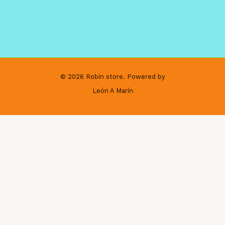
© 2026 Robin store. Powered by
León A Marín