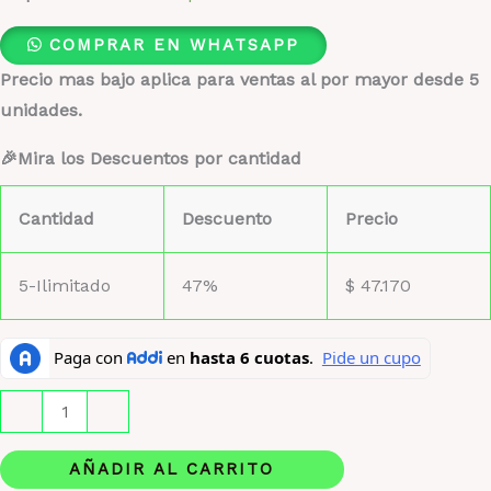
COMPRAR EN WHATSAPP
Precio mas bajo aplica para ventas al por mayor desde 5
unidades.
🎉Mira los Descuentos por cantidad
Cantidad
Descuento
Precio
5-Ilimitado
47%
$
47.170
Carolina
-
+
Herrera
212
AÑADIR AL CARRITO