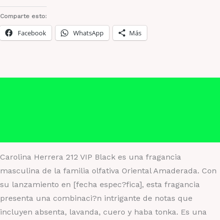
VIP
Black
Comparte esto:
cantidad
Facebook
WhatsApp
Más
Descripción
Información adicional
Valoraciones (0)
Carolina Herrera 212 VIP Black es una fragancia
masculina de la familia olfativa Oriental Amaderada. Con
su lanzamiento en [fecha espec?fica], esta fragancia
presenta una combinaci?n intrigante de notas que
incluyen absenta, lavanda, cuero y haba tonka. Es una