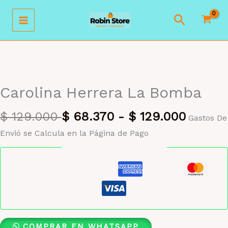
Ir
Buscar
al
contenido
MAYORISTA 47%
Carolina Herrera La Bomba
$
129.000
$
68.370
-
$
129.000
Gastos De
Envió se Calcula en la Página de Pago
Pago seguro garantizado
COMPRAR EN WHATSAPP