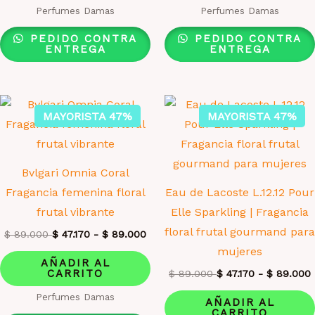
Perfumes Damas
Perfumes Damas
PEDIDO CONTRA
PEDIDO CONTRA
ENTREGA
ENTREGA
MAYORISTA 47%
MAYORISTA 47%
Bvlgari Omnia Coral
Fragancia femenina floral
Eau de Lacoste L.12.12 Pour
frutal vibrante
Elle Sparkling | Fragancia
floral frutal gourmand para
$
89.000
$
47.170
-
$
89.000
mujeres
AÑADIR AL
CARRITO
$
89.000
$
47.170
-
$
89.000
Perfumes Damas
AÑADIR AL
CARRITO