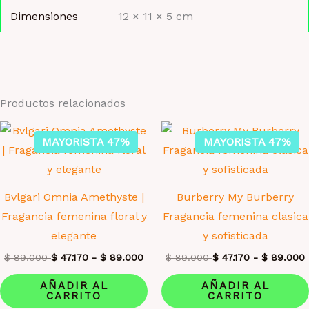
Dimensiones
12 × 11 × 5 cm
Productos relacionados
MAYORISTA 47%
MAYORISTA 47%
Bvlgari Omnia Amethyste |
Burberry My Burberry
Fragancia femenina floral y
Fragancia femenina clasica
elegante
y sofisticada
$
89.000
$
47.170
-
$
89.000
$
89.000
$
47.170
-
$
89.000
AÑADIR AL
AÑADIR AL
CARRITO
CARRITO