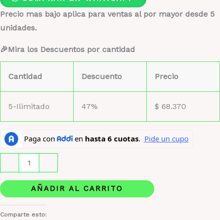
Precio mas bajo aplica para ventas al por mayor desde 5
unidades.
🎉Mira los Descuentos por cantidad
Cantidad
Descuento
Precio
5-Ilimitado
47%
$
68.370
Carolina
-
+
Herrera
La
AÑADIR AL CARRITO
Bomba
cantidad
Comparte esto: