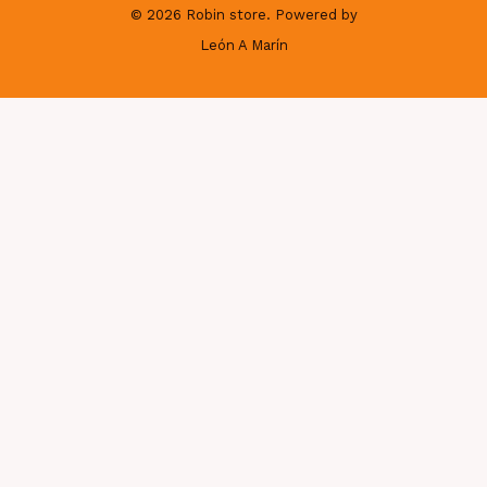
© 2026 Robin store. Powered by
León A Marín