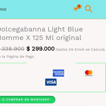
Busc
ROS
olcegabanna Light Blue
omme X 125 Ml original
El
El
338.900
$
299.000
Gastos De Envió se Calcula
precio
precio
 la Página de Pago
original
actual
Pago seguro garantizado
era:
es:
$ 338.900.
$ 299.000.
COMPRAR EN WHATSAPP