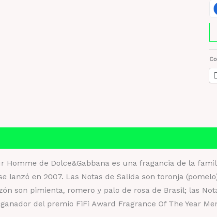
D
Li
B
Co
H
X
12
M
or
ca
Información adicional
Valoraciones (0)
ur Homme de Dolce&Gabbana es una fragancia de la familia
lanzó en 2007. Las Notas de Salida son toronja (pomelo),
ón son pimienta, romero y palo de rosa de Brasil; las Not
 ganador del premio FiFi Award Fragrance Of The Year Me