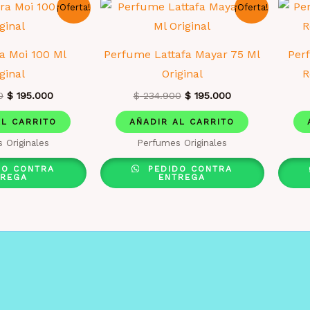
¡Oferta!
¡Oferta!
ra Moi 100 Ml
Perfume Lattafa Mayar 75 Ml
Per
ginal
Original
R
El
El
El
El
0
$
195.000
$
234.900
$
195.000
precio
precio
precio
precio
original
actual
original
actual
AL CARRITO
AÑADIR AL CARRITO
era:
es:
era:
es:
 Originales
Perfumes Originales
$ 234.900.
$ 195.000.
$ 234.900.
$ 195.000.
DO CONTRA
PEDIDO CONTRA
TREGA
ENTREGA