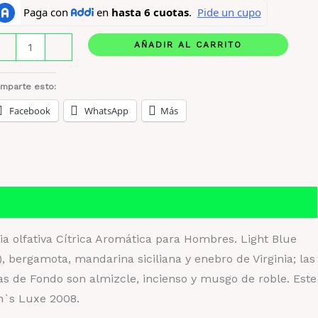
olcegabanna
AÑADIR AL CARRITO
-
+
ght
lue
mparte esto:
omme
Facebook
WhatsApp
Más
5
l
iginal
ntidad
 olfativa Cítrica Aromática para Hombres. Light Blue
 bergamota, mandarina siciliana y enebro de Virginia; las
as de Fondo son almizcle, incienso y musgo de roble. Este
n`s Luxe 2008.