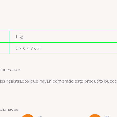
1 kg
s
5 × 6 × 7 cm
ciones aún.
rios registrados que hayan comprado este producto puede
acionados