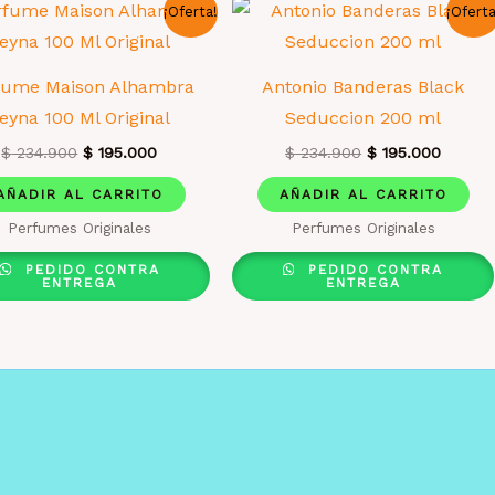
¡Oferta!
¡Oferta
fume Maison Alhambra
Antonio Banderas Black
eyna 100 Ml Original
Seduccion 200 ml
El
El
El
El
$
234.900
$
195.000
$
234.900
$
195.000
precio
precio
precio
precio
original
actual
original
actual
AÑADIR AL CARRITO
AÑADIR AL CARRITO
era:
es:
era:
es:
Perfumes Originales
Perfumes Originales
$ 234.900.
$ 195.000.
$ 234.900.
$ 195.0
PEDIDO CONTRA
PEDIDO CONTRA
ENTREGA
ENTREGA