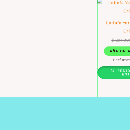
Lattafa Ya
Ori
$
234.90
AÑADIR 
Perfumes
PEDI
EN