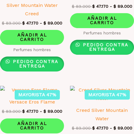
Silver Mountain Water
$
89.000
$
47.170
-
$
89.000
Creed
AÑADIR AL
CARRITO
$
89.000
$
47.170
-
$
89.000
Perfumes hombres
AÑADIR AL
CARRITO
PEDIDO CONTRA
ENTREGA
Perfumes hombres
PEDIDO CONTRA
ENTREGA
MAYORISTA 47%
MAYORISTA 47%
Versace Eros Flame
Creed Silver Mountain
$
89.000
$
47.170
-
$
89.000
Water
AÑADIR AL
CARRITO
$
89.000
$
47.170
-
$
89.000