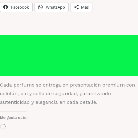
cantidad
Facebook
WhatsApp
Más
Descripción
Información adicional
Valoraciones (0)
Cada perfume se entrega en presentación premium con
celofán, pin y sello de seguridad, garantizando
autenticidad y elegancia en cada detalle.
Me gusta esto:
Cargando...