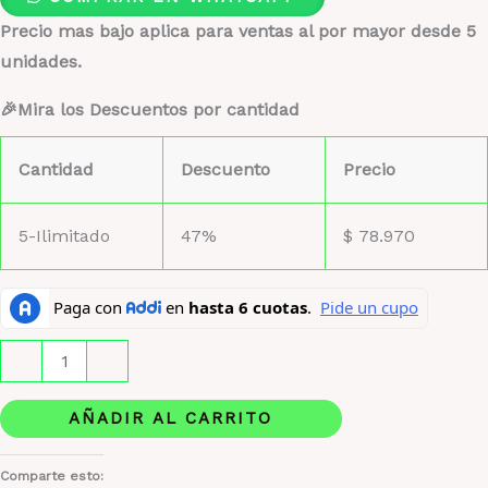
Precio mas bajo aplica para ventas al por mayor desde 5
unidades.
🎉Mira los Descuentos por cantidad
Cantidad
Descuento
Precio
5-Ilimitado
47%
$
78.970
Initio
-
+
Estuche
De
AÑADIR AL CARRITO
Lujo
1.1
Comparte esto: