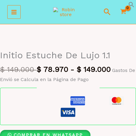
Ir
Buscar
al
contenido
MAYORISTA 47%
Initio Estuche De Lujo 1.1
$
149.000
$
78.970
-
$
149.000
Gastos De
Envió se Calcula en la Página de Pago
Pago seguro garantizado
COMPRAR EN WHATSAPP