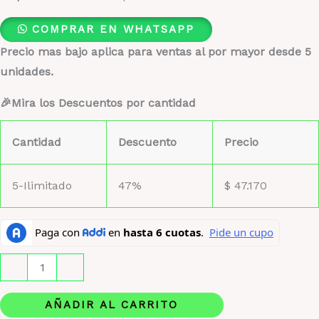
COMPRAR EN WHATSAPP
Precio mas bajo aplica para ventas al por mayor desde 5
unidades.
🎉Mira los Descuentos por cantidad
Cantidad
Descuento
Precio
5-Ilimitado
47%
$
47.170
Lacoste
-
+
blanca
cantidad
AÑADIR AL CARRITO