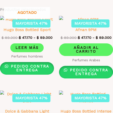
Productos relacionados
AGOTADO
MAYORISTA 47%
MAYORISTA 47%
Hugo Boss Bottled Sport
Afnan 9PM
$
89.000
$
47.170
-
$
89.000
$
89.000
$
47.170
-
$
89.000
LEER MÁS
AÑADIR AL
CARRITO
Perfumes hombres
Perfumes Arabes
PEDIDO CONTRA
ENTREGA
PEDIDO CONTRA
ENTREGA
MAYORISTA 47%
MAYORISTA 47%
Dolce & Gabbana Light
Hugo Boss Bottled Intense