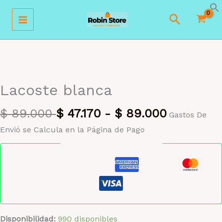
Ir
Buscar
al
contenido
MAYORISTA 47%
Lacoste blanca
$
89.000
$
47.170
-
$
89.000
Gastos De
Envió se Calcula en la Página de Pago
Pago seguro garantizado
Disponibilidad:
990 disponibles