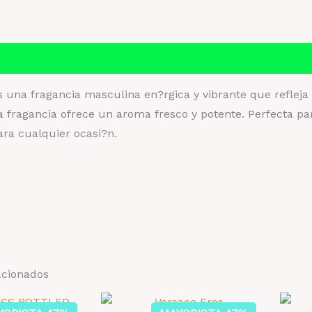
Información adicional
Valoraciones (0)
s una fragancia masculina en?rgica y vibrante que reflej
a fragancia ofrece un aroma fresco y potente. Perfecta p
ra cualquier ocasi?n.
acionados