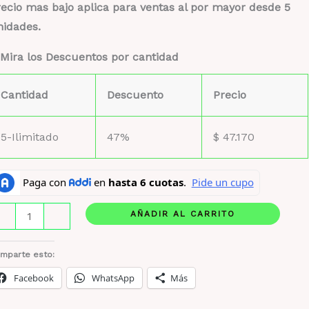
ecio mas bajo aplica para ventas al por mayor desde 5
nidades.
Mira los Descuentos por cantidad
Cantidad
Descuento
Precio
5-Ilimitado
47%
$
47.170
coste
AÑADIR AL CARRITO
-
+
ed
ntidad
mparte esto:
Facebook
WhatsApp
Más