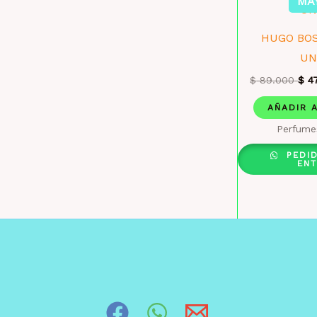
MA
HUGO BO
UN
$
89.000
$
47
AÑADIR 
Perfume
PEDI
EN