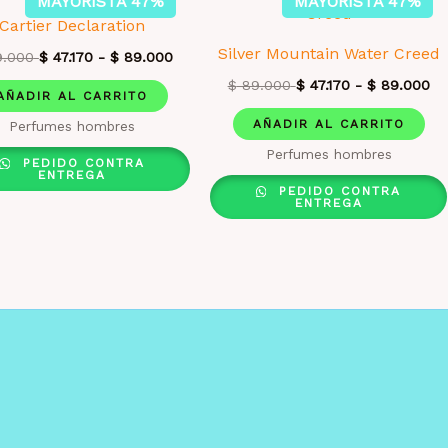
MAYORISTA 47%
MAYORISTA 47%
Cartier Declaration
Silver Mountain Water Creed
.000
$
47.170
-
$
89.000
$
89.000
$
47.170
-
$
89.000
AÑADIR AL CARRITO
AÑADIR AL CARRITO
Perfumes hombres
Perfumes hombres
PEDIDO CONTRA
ENTREGA
PEDIDO CONTRA
ENTREGA