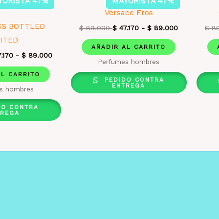
YORISTA 47%
MAYORISTA 47%
Versace Eros
SS BOTTLED
$
89.000
$
47.170
-
$
89.000
$
89
ITED
AÑADIR AL CARRITO
.170
-
$
89.000
Perfumes hombres
AL CARRITO
PEDIDO CONTRA
ENTREGA
s hombres
DO CONTRA
TREGA