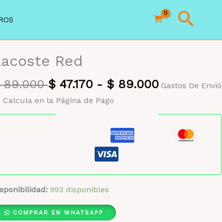
Busc
ROS
Lacoste Red
89.000
$
47.170
-
$
89.000
Gastos De Envió
 Calcula en la Página de Pago
Pago seguro garantizado
sponibilidad:
993 disponibles
COMPRAR EN WHATSAPP