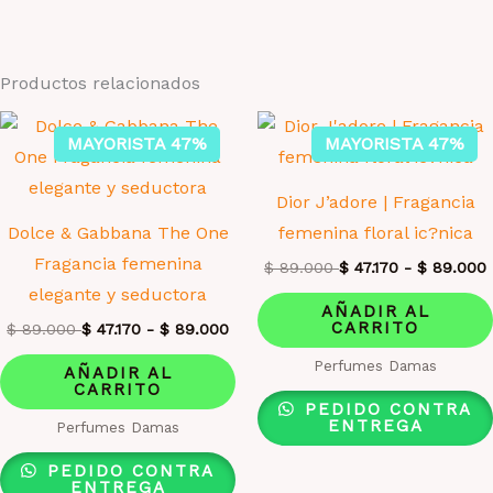
Productos relacionados
MAYORISTA 47%
MAYORISTA 47%
Dior J’adore | Fragancia
Dolce & Gabbana The One
femenina floral ic?nica
Fragancia femenina
$
89.000
$
47.170
-
$
89.000
elegante y seductora
AÑADIR AL
CARRITO
$
89.000
$
47.170
-
$
89.000
Perfumes Damas
AÑADIR AL
CARRITO
PEDIDO CONTRA
ENTREGA
Perfumes Damas
PEDIDO CONTRA
ENTREGA