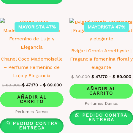
MAYORISTA 47%
MAYORISTA 47%
Bvlgari Omnia Amethyste |
Chanel Coco Mademoiselle
Fragancia femenina floral y
– Perfume Femenino de
elegante
Lujo y Elegancia
$
89.000
$
47.170
-
$
89.000
$
89.000
$
47.170
-
$
89.000
AÑADIR AL
CARRITO
AÑADIR AL
CARRITO
Perfumes Damas
Perfumes Damas
PEDIDO CONTRA
ENTREGA
PEDIDO CONTRA
ENTREGA