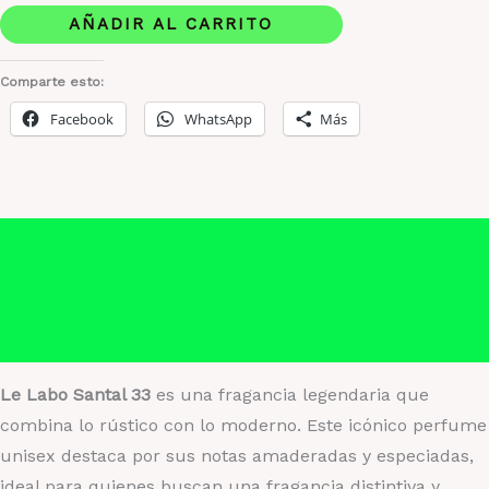
Santal
AÑADIR AL CARRITO
33
Elegancia
Comparte esto:
y
Facebook
WhatsApp
Más
Profundidad
en
Cada
Gota
Descripción
cantidad
Información adicional
Valoraciones (0)
Le Labo Santal 33
es una fragancia legendaria que
combina lo rústico con lo moderno. Este icónico perfume
unisex destaca por sus notas amaderadas y especiadas,
ideal para quienes buscan una fragancia distintiva y