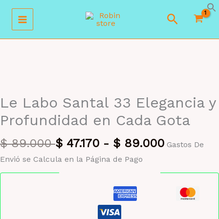
Ir
Buscar
al
contenido
MAYORISTA 47%
Le Labo Santal 33 Elegancia y
Profundidad en Cada Gota
$
89.000
$
47.170
-
$
89.000
Gastos De
Envió se Calcula en la Página de Pago
Pago seguro garantizado