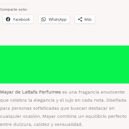
Perfumes
cantidad
Comparte esto:
Facebook
WhatsApp
Más
Descripción
Información adicional
Valoraciones (0)
Mayar de Lattafa Perfumes
es una fragancia envolvente
que celebra la elegancia y el lujo en cada nota. Diseñada
para personas sofisticadas que buscan destacar en
cualquier ocasión, Mayar combina un equilibrio perfecto
entre dulzura, calidez y sensualidad.