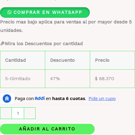
COMPRAR EN WHATSAPP
Precio mas bajo aplica para ventas al por mayor desde 5
unidades.
🎉Mira los Descuentos por cantidad
Cantidad
Descuento
Precio
5-Ilimitado
47%
$
68.370
Mayar
-
+
de
Lattafa
AÑADIR AL CARRITO