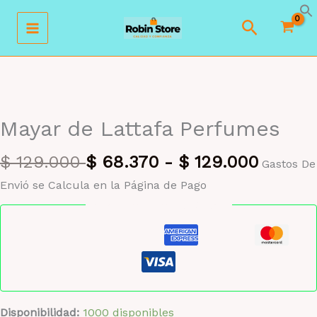
Ir
Buscar
al
contenido
MAYORISTA 47%
Mayar de Lattafa Perfumes
$
129.000
$
68.370
-
$
129.000
Gastos De
Envió se Calcula en la Página de Pago
Pago seguro garantizado
Disponibilidad:
1000 disponibles