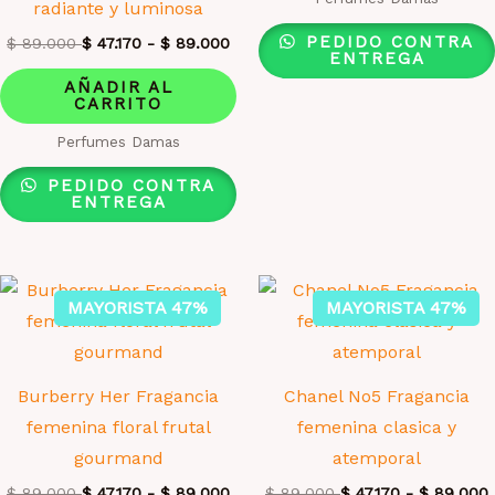
radiante y luminosa
PEDIDO CONTRA
$
89.000
$
47.170
-
$
89.000
ENTREGA
AÑADIR AL
CARRITO
Perfumes Damas
PEDIDO CONTRA
ENTREGA
MAYORISTA 47%
MAYORISTA 47%
Burberry Her Fragancia
Chanel No5 Fragancia
femenina floral frutal
femenina clasica y
gourmand
atemporal
$
89.000
$
47.170
-
$
89.000
$
89.000
$
47.170
-
$
89.000