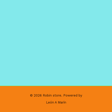
© 2026 Robin store. Powered by
León A Marín