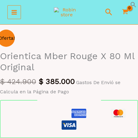
Ir
Buscar
al
contenido
Oferta!
Orientica Mber Rouge X 80 Ml
Original
El
El
$
424.900
$
385.000
Gastos De Envió se
precio
precio
Calcula en la Página de Pago
original
actual
Pago seguro garantizado
era:
es:
$ 424.900.
$ 385.000.