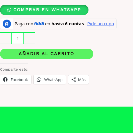
COMPRAR EN WHATSAPP
Orientica
-
+
Mber
Rouge
AÑADIR AL CARRITO
X
80
Comparte esto:
Ml
Facebook
WhatsApp
Más
Original
cantidad
Descripción
Información adicional