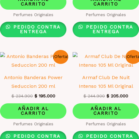
era:
es:
era:
es:
CARRITO
CARRITO
$ 234.900.
$ 195.000.
$ 244.900.
$ 20
Perfumes Originales
Perfumes Originales
PEDIDO CONTRA
PEDIDO CONTRA
ENTREGA
ENTREGA
¡Oferta!
¡Ofert
Antonio Banderas Power
Armaf Club De Nuit
Seduccion 200 ml
Intenso 105 Ml Original
El
El
El
El
$
234.900
$
195.000
$
244.900
$
205.000
precio
precio
precio
prec
original
actual
original
actua
AÑADIR AL
AÑADIR AL
era:
es:
era:
es:
CARRITO
CARRITO
$ 234.900.
$ 195.000.
$ 244.900.
$ 20
Perfumes Originales
Perfumes Originales
PEDIDO CONTRA
PEDIDO CONTRA