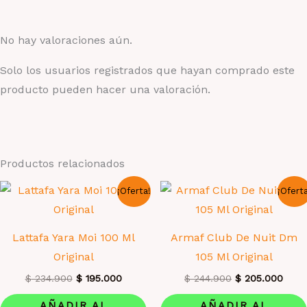
No hay valoraciones aún.
Solo los usuarios registrados que hayan comprado este
producto pueden hacer una valoración.
Productos relacionados
¡Oferta!
¡Ofert
Lattafa Yara Moi 100 Ml
Armaf Club De Nuit Dm
Original
105 Ml Original
El
El
El
El
$
234.900
$
195.000
$
244.900
$
205.000
precio
precio
precio
prec
original
actual
original
actua
AÑADIR AL
AÑADIR AL