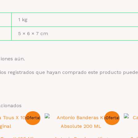
1 kg
s
5 × 6 × 7 cm
ciones aún.
rios registrados que hayan comprado este producto puede
acionados
¡Oferta!
¡Oferta!