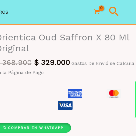
Busc
ROS
rientica Oud Saffron X 80 Ml
riginal
El
El
368.900
$
329.000
Gastos De Envió se Calcula
precio
precio
 la Página de Pago
original
actual
Pago seguro garantizado
era:
es:
$ 368.900.
$ 329.000.
COMPRAR EN WHATSAPP