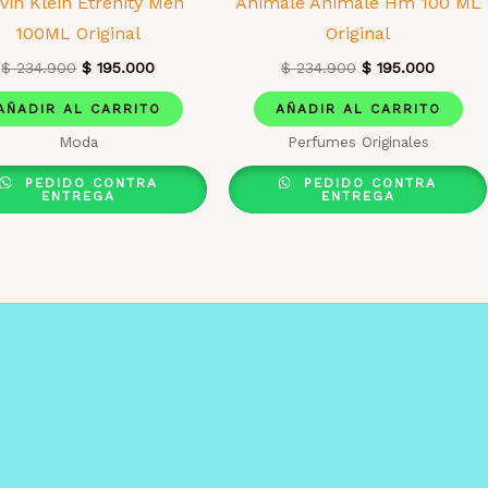
vin Klein Etrenity Men
Animale Animale Hm 100 ML
100ML Original
Original
El
El
El
El
$
234.900
$
195.000
$
234.900
$
195.000
precio
precio
precio
precio
original
actual
original
actual
AÑADIR AL CARRITO
AÑADIR AL CARRITO
era:
es:
era:
es:
Moda
Perfumes Originales
$ 234.900.
$ 195.000.
$ 234.900.
$ 195.0
PEDIDO CONTRA
PEDIDO CONTRA
ENTREGA
ENTREGA