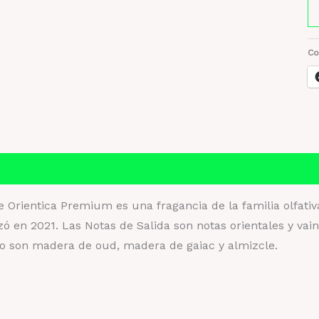
Or
O
Sa
Co
X
8
M
Or
ca
Información adicional
Valoraciones (0)
e Orientica Premium es una fragancia de la familia olfa
zó en 2021. Las Notas de Salida son notas orientales y vain
o son madera de oud, madera de gaiac y almizcle.