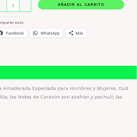
ientica
AÑADIR AL CARRITO
-
+
ud
ffron
mparte esto:
Facebook
WhatsApp
Más
0
l
iginal
ntidad
tiva Amaderada Especiada para Hombres y Mujeres. Oud
illa; las Notas de Corazón son azafrán y pachulí; las