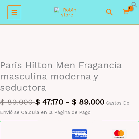
Ir
Buscar
al
contenido
MAYORISTA 47%
Paris Hilton Men Fragancia
masculina moderna y
seductora
$
89.000
$
47.170
-
$
89.000
Gastos De
Envió se Calcula en la Página de Pago
Pago seguro garantizado