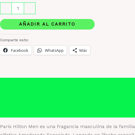
Paris
-
+
Hilton
Men
AÑADIR AL CARRITO
Fragancia
masculina
Comparte esto:
moderna
Facebook
WhatsApp
Más
y
seductora
cantidad
Descripción
Información adicional
Valoraciones (0)
Paris Hilton Men es una fragancia masculina de la familia
olfativa Amaderada Especiada. Lanzada en [fecha espec?