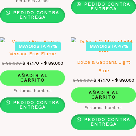
Perfumes Arabes
PEDIDO CONTRA
ENTREGA
PEDIDO CONTRA
ENTREGA
MAYORISTA 47%
MAYORISTA 47%
Versace Eros Flame
Dolce & Gabbana Light
$
89.000
$
47.170
-
$
89.000
Blue
AÑADIR AL
CARRITO
$
89.000
$
47.170
-
$
89.000
Perfumes hombres
AÑADIR AL
CARRITO
PEDIDO CONTRA
ENTREGA
Perfumes hombres
PEDIDO CONTRA
ENTREGA