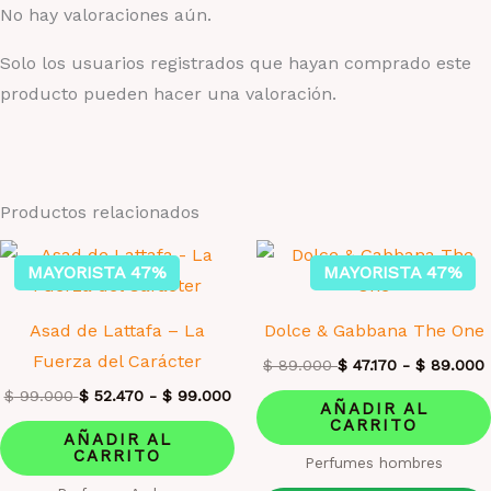
No hay valoraciones aún.
Solo los usuarios registrados que hayan comprado este
producto pueden hacer una valoración.
Productos relacionados
MAYORISTA 47%
MAYORISTA 47%
Asad de Lattafa – La
Dolce & Gabbana The One
Fuerza del Carácter
$
89.000
$
47.170
-
$
89.000
$
99.000
$
52.470
-
$
99.000
AÑADIR AL
CARRITO
AÑADIR AL
CARRITO
Perfumes hombres