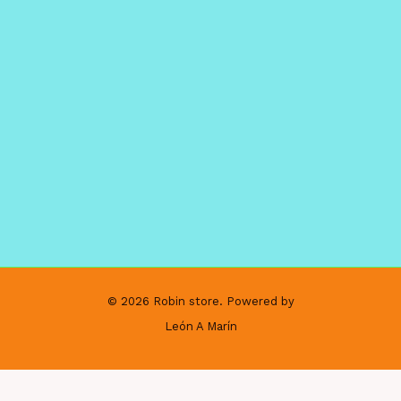
© 2026 Robin store. Powered by
León A Marín