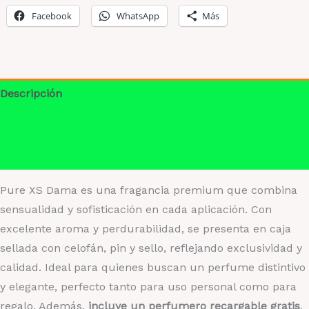
Dama
Facebook
WhatsApp
Más
cantidad
Descripción
Información adicional
Valoraciones (0)
Pure XS Dama es una fragancia premium que combina
sensualidad y sofisticación en cada aplicación. Con
excelente aroma y perdurabilidad, se presenta en caja
sellada con celofán, pin y sello, reflejando exclusividad y
calidad. Ideal para quienes buscan un perfume distintivo
y elegante, perfecto tanto para uso personal como para
regalo. Además,
incluye un perfumero recargable gratis
,