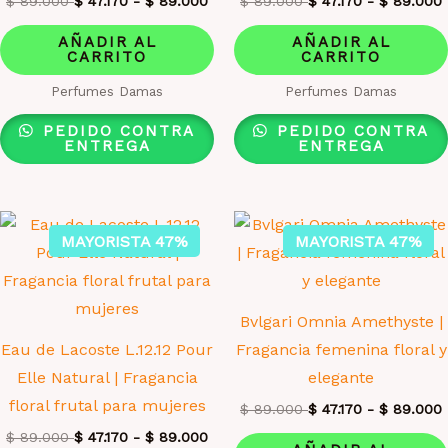
$
89.000
$
47.170
-
$
89.000
$
89.000
$
47.170
-
$
89.000
AÑADIR AL
AÑADIR AL
CARRITO
CARRITO
Perfumes Damas
Perfumes Damas
PEDIDO CONTRA
PEDIDO CONTRA
ENTREGA
ENTREGA
MAYORISTA 47%
MAYORISTA 47%
Bvlgari Omnia Amethyste |
Eau de Lacoste L.12.12 Pour
Fragancia femenina floral y
Elle Natural | Fragancia
elegante
floral frutal para mujeres
$
89.000
$
47.170
-
$
89.000
$
89.000
$
47.170
-
$
89.000