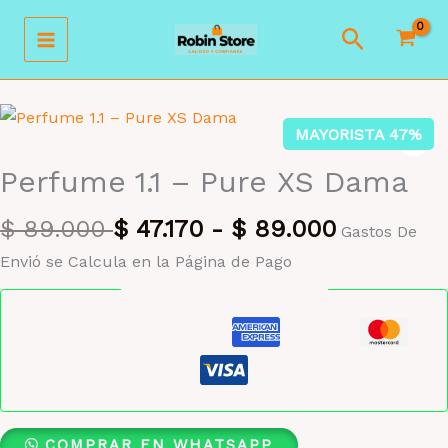
Ir
Buscar
al
contenido
MAYORISTA 47%
Perfume 1.1 – Pure XS Dama
$
89.000
$
47.170
-
$
89.000
Gastos De
Envió se Calcula en la Página de Pago
Pago seguro garantizado
COMPRAR EN WHATSAPP