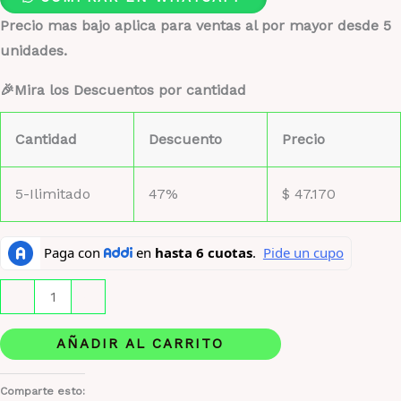
Precio mas bajo aplica para ventas al por mayor desde 5
unidades.
🎉Mira los Descuentos por cantidad
Cantidad
Descuento
Precio
5-Ilimitado
47%
$
47.170
Perfume
-
+
1.1
–
AÑADIR AL CARRITO
Pure
XS
Comparte esto: