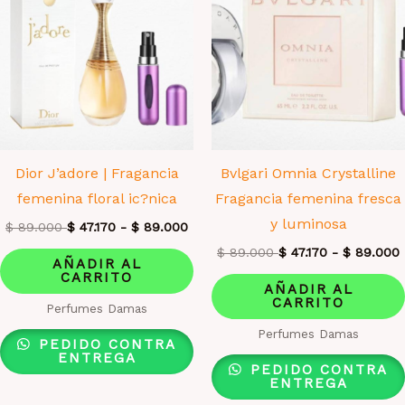
Dior J’adore | Fragancia
Bvlgari Omnia Crystalline
femenina floral ic?nica
Fragancia femenina fresca
y luminosa
$
89.000
$
47.170
-
$
89.000
$
89.000
$
47.170
-
$
89.000
AÑADIR AL
CARRITO
AÑADIR AL
CARRITO
Perfumes Damas
Perfumes Damas
PEDIDO CONTRA
ENTREGA
PEDIDO CONTRA
ENTREGA