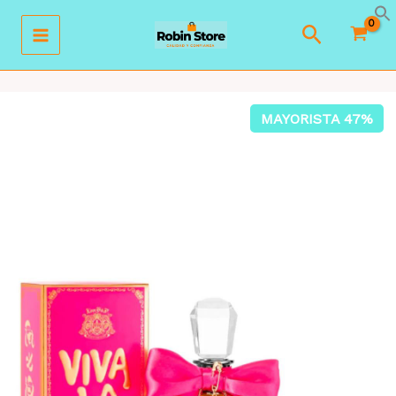
Ir
Buscar
al
contenido
MAYORISTA 47%