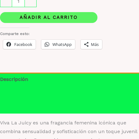
-
+
1.1
–
AÑADIR AL CARRITO
Viva
La
Comparte esto:
Juicy
Facebook
WhatsApp
Más
(Dama)
cantidad
Descripción
Información adicional
Valoraciones (0)
Viva La Juicy es una fragancia femenina icónica que
combina sensualidad y sofisticación con un toque juvenil