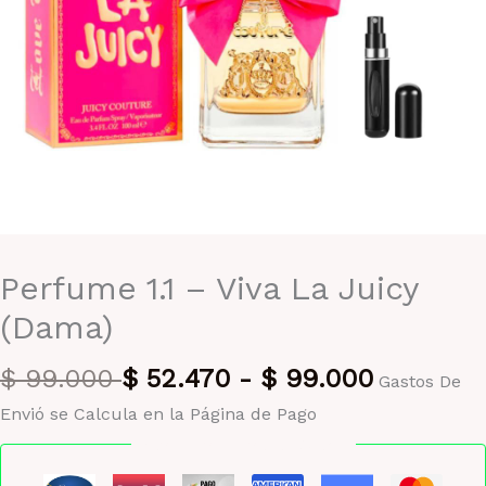
Perfume 1.1 – Viva La Juicy
(Dama)
$
99.000
$
52.470
-
$
99.000
Gastos De
Envió se Calcula en la Página de Pago
Pago seguro garantizado