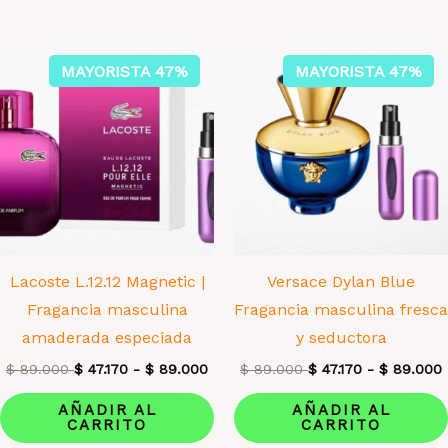
MAYORISTA 47%
MAYORISTA 47%
Lacoste L.12.12 Magnetic |
Versace Dylan Blue
Fragancia masculina
Fragancia masculina fresca
amaderada especiada
y seductora
$
89.000
$
47.170
-
$
89.000
$
89.000
$
47.170
-
$
89.000
AÑADIR AL
AÑADIR AL
CARRITO
CARRITO