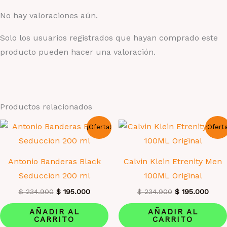
No hay valoraciones aún.
Solo los usuarios registrados que hayan comprado este
producto pueden hacer una valoración.
Productos relacionados
¡Oferta!
¡Ofert
Antonio Banderas Black
Calvin Klein Etrenity Men
Seduccion 200 ml
100ML Original
El
El
El
El
$
234.900
$
195.000
$
234.900
$
195.000
precio
precio
precio
preci
original
actual
original
actua
AÑADIR AL
AÑADIR AL
era:
es:
era:
es:
CARRITO
CARRITO