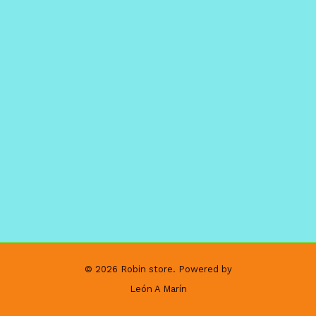
© 2026 Robin store. Powered by
León A Marín