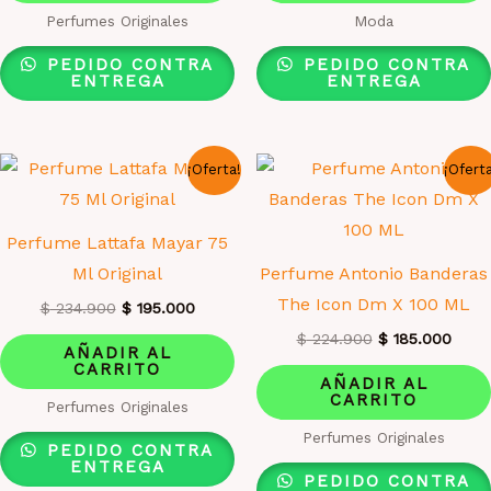
$ 234.900.
$ 195.000.
$ 234.900.
$ 195
Perfumes Originales
Moda
PEDIDO CONTRA
PEDIDO CONTRA
ENTREGA
ENTREGA
¡Oferta!
¡Ofert
Perfume Lattafa Mayar 75
Ml Original
Perfume Antonio Banderas
The Icon Dm X 100 ML
El
El
$
234.900
$
195.000
precio
precio
El
El
$
224.900
$
185.000
original
actual
AÑADIR AL
precio
preci
era:
es:
CARRITO
original
actua
AÑADIR AL
$ 234.900.
$ 195.000.
era:
es:
CARRITO
Perfumes Originales
$ 224.900.
$ 185
Perfumes Originales
PEDIDO CONTRA
ENTREGA
PEDIDO CONTRA