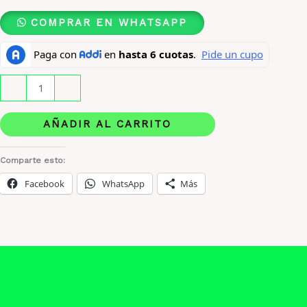
COMPRAR EN WHATSAPP
Perfume
-
+
Maison
Alhambra
AÑADIR AL CARRITO
Delilah
100
Comparte esto:
Ml
Facebook
WhatsApp
Más
Original
cantidad
Descripción
Información adicional