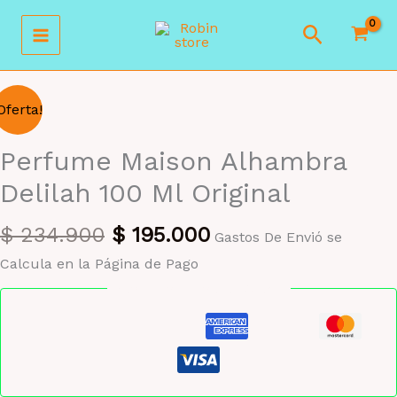
Ir
Buscar
al
contenido
Oferta!
Perfume Maison Alhambra
Delilah 100 Ml Original
El
El
$
234.900
$
195.000
Gastos De Envió se
precio
precio
Calcula en la Página de Pago
original
actual
Pago seguro garantizado
era:
es:
$ 234.900.
$ 195.000.