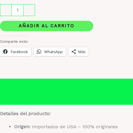
Tenis
-
+
Calvin
Klein
AÑADIR AL CARRITO
Ciyan
–
Comparte esto:
Negro
Facebook
WhatsApp
Más
cantidad
Descripción
Información adicional
Detalles del producto:
Origen:
Importados de USA – 100% originales