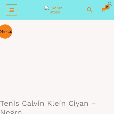
Ir
Buscar
al
contenido
Oferta!
Tenis Calvin Klein Ciyan –
Negro