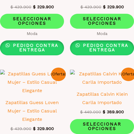
El
El
El
El
$
439.900
$
329.900
$
439.900
$
329.900
precio
precio
precio
prec
Este
original
actual
original
actua
SELECCIONAR
SELECCIONAR
era:
es:
era:
es:
OPCIONES
OPCIONES
producto
$ 439.900.
$ 329.900.
$ 439.900.
$ 32
tiene
Moda
Moda
múltiples
PEDIDO CONTRA
PEDIDO CONTRA
variantes.
ENTREGA
ENTREGA
Las
opciones
se
¡Oferta!
¡Ofert
pueden
elegir
Zapatillas Calvin Klein
en
Zapatillas Guess Loven
Carlla Importado
la
Mujer – Estilo Casual
El
El
$
449.000
$
389.900
página
precio
prec
Elegante
original
actua
de
SELECCIONAR
era:
es:
OPCIONES
El
El
$
439.900
$
329.900
producto
$ 449.000.
$ 38
precio
precio