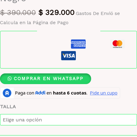
El
El
$
390.000
$
329.000
Gastos De Envió se
precio
precio
Calcula en la Página de Pago
original
actual
Pago seguro garantizado
era:
es:
$ 390.000.
$ 329.000.
COMPRAR EN WHATSAPP
TALLA