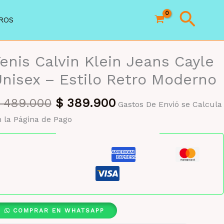
Busc
ROS
enis Calvin Klein Jeans Cayle
nisex – Estilo Retro Moderno
El
El
489.000
$
389.900
Gastos De Envió se Calcula
precio
precio
 la Página de Pago
original
actual
Pago seguro garantizado
era:
es:
$ 489.000.
$ 389.900.
COMPRAR EN WHATSAPP