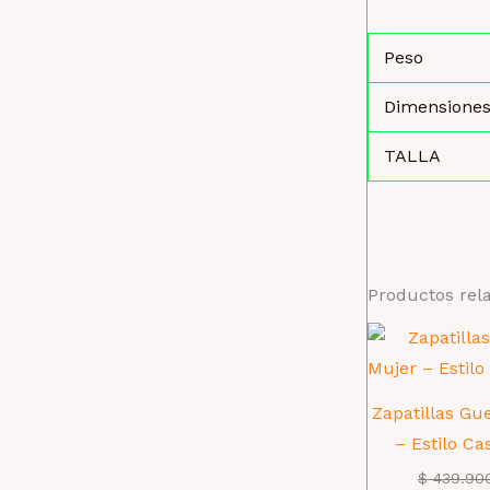
Peso
Dimensione
TALLA
Productos rel
Zapatillas Gu
– Estilo Ca
$
439.90