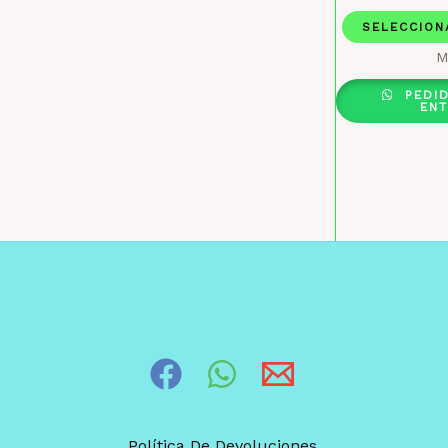
SELECCION
M
PEDI
EN
Política De Devoluciones