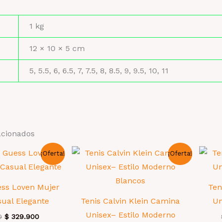
1 kg
s
12 × 10 × 5 cm
5, 5.5, 6, 6.5, 7, 7.5, 8, 8.5, 9, 9.5, 10, 11
acionados
¡Oferta!
¡Oferta!
ess Loven Mujer
Ten
sual Elegante
Tenis Calvin Klein Camina
Un
Unisex– Estilo Moderno
El
El
0
$
329.900