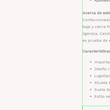
Ajustabi
Acerca de este
Confeccionados
baja y cierre 
ligereza. Calv
es prueba de e
Característica
Importa
Diseño 
Logotipo
Silueta 
Suela d
Estilo v