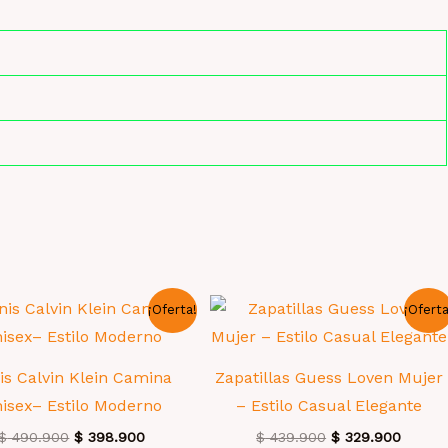
¡Oferta!
¡Oferta
is Calvin Klein Camina
Zapatillas Guess Loven Mujer
isex– Estilo Moderno
– Estilo Casual Elegante
El
El
El
El
$
490.900
$
398.900
$
439.900
$
329.900