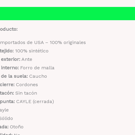
ca
Información adicional
roducto:
mportados de USA – 100% originales
tejido:
100% sintético
 exterior:
Ante
 interno:
Forro de malla
 de la suela:
Caucho
cierre:
Cordones
tacón:
Sin tacón
 punta:
CAYLE (cerrada)
ayle
ólido
ada:
Otoño