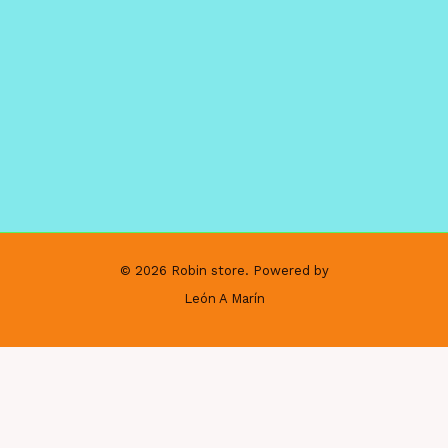
© 2026 Robin store. Powered by
León A Marín