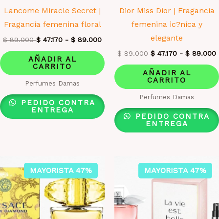
Lancome Miracle Secret |
Dior Miss Dior | Fragancia
Fragancia femenina floral
femenina ic?nica y
elegante
$
89.000
$
47.170
-
$
89.000
$
89.000
$
47.170
-
$
89.000
AÑADIR AL
CARRITO
AÑADIR AL
CARRITO
Perfumes Damas
Perfumes Damas
PEDIDO CONTRA
ENTREGA
PEDIDO CONTRA
ENTREGA
MAYORISTA 47%
MAYORISTA 47%