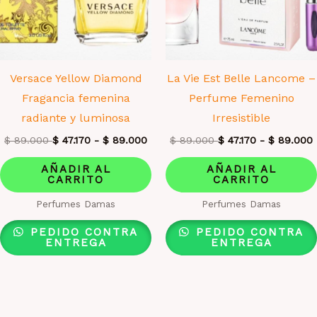
Versace Yellow Diamond
La Vie Est Belle Lancome –
Fragancia femenina
Perfume Femenino
radiante y luminosa
Irresistible
$
89.000
$
47.170
-
$
89.000
$
89.000
$
47.170
-
$
89.000
AÑADIR AL
AÑADIR AL
CARRITO
CARRITO
Perfumes Damas
Perfumes Damas
PEDIDO CONTRA
PEDIDO CONTRA
ENTREGA
ENTREGA