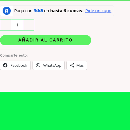
Yara
-
+
Candy
de
AÑADIR AL CARRITO
Lattafa
cantidad
Comparte esto:
Facebook
WhatsApp
Más
Descripción
Información adicional
Valoraciones (0)