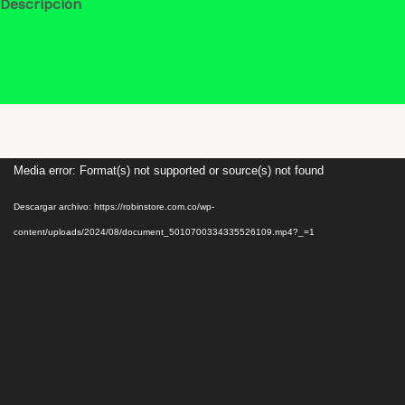
Descripción
Información adicional
Valoraciones (0)
Reproductor
Media error: Format(s) not supported or source(s) not found
de
Descargar archivo: https://robinstore.com.co/wp-
vídeo
content/uploads/2024/08/document_5010700334335526109.mp4?_=1