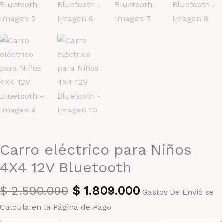
Carro eléctrico para Niños
4X4 12V Bluetooth
El
El
$
2.590.000
$
1.809.000
Gastos De Envió se
precio
precio
Calcula en la Página de Pago
original
actual
Pago seguro garantizado