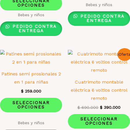
SELECCIONAR
Valorado
era:
es:
Bebes y niños
OPCIONES
producto
con
$ 559.000.
$ 490.000.
3.13
tiene
Bebes y niños
de 5
PEDIDO CONTRA
ENTREGA
múltiples
PEDIDO CONTRA
variantes.
ENTREGA
Las
opciones
se
¡Ofert
pueden
elegir
Patines semi prosionales 2
en
en 1 para niñas
Cuatrimoto montable
la
eléctrica 6 voltios control
$
259.000
página
remoto
Este
de
SELECCIONAR
OPCIONES
El
El
producto
$
690.000
$
390.000
producto
precio
prec
tiene
original
actu
SELECCIONAR
Valorado
era:
es:
Bebes y niños
OPCIONES
múltiples
con
$ 690.000.
$ 39
2.00