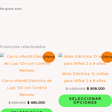
Me gusta esto:
Productos relacionados
¡Oferta!
¡Ofert
Moto Eléctrica 12 voltios
Carro Infantil Eléctrico de
para Niños 2 a 8 años.
Lujo 12V con Control
El
El
$
1.230.000
$
808.000
precio
prec
Remoto
original
actu
SELECCIONAR
era:
es:
OPCIONES
El
El
$
559.000
$
490.000
$ 1.230.000.
$ 8
precio
precio
Este
original
actual