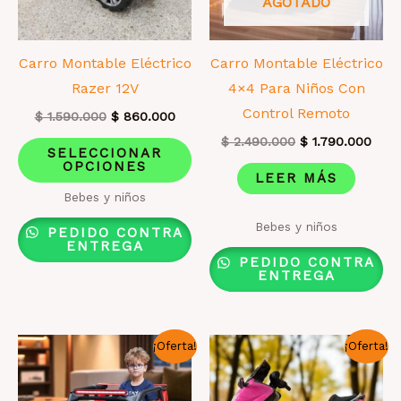
AGOTADO
página
pá
de
de
producto
pr
Carro Montable Eléctrico
Carro Montable Eléctrico
Razer 12V
4×4 Para Niños Con
Control Remoto
El
El
$
1.590.000
$
860.000
precio
precio
El
El
Este
$
2.490.000
$
1.790.000
original
actual
SELECCIONAR
precio
prec
era:
es:
OPCIONES
producto
original
actu
LEER MÁS
$ 1.590.000.
$ 860.000.
era:
es:
tiene
Bebes y niños
$ 2.490.000.
$ 1.
múltiples
Valorado
Bebes y niños
PEDIDO CONTRA
con
variantes.
ENTREGA
1.00
de
PEDIDO CONTRA
Las
5
ENTREGA
opciones
se
pueden
¡Oferta!
¡Oferta!
elegir
en