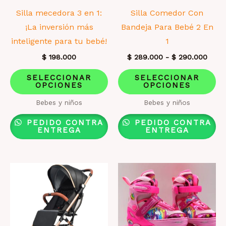
Silla mecedora 3 en 1:
Silla Comedor Con
¡La inversión más
Bandeja Para Bebé 2 En
inteligente para tu bebé!
1
Rang
$
198.000
$
289.000
-
$
290.000
de
Este
Es
preci
SELECCIONAR
SELECCIONAR
desd
OPCIONES
OPCIONES
producto
pr
$ 28
tiene
ti
hast
Bebes y niños
Bebes y niños
$ 29
múltiples
mú
PEDIDO CONTRA
PEDIDO CONTRA
variantes.
va
ENTREGA
ENTREGA
Las
La
opciones
op
se
se
pueden
pu
elegir
el
en
en