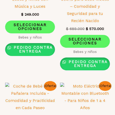
producto
pá
Música y Luces
– Comodidad y
de
Seguridad para tu
$
249.000
pr
Recién Nacido
Este
SELECCIONAR
OPCIONES
El
El
producto
$
689.000
$
570.000
precio
precio
tiene
Es
Bebes y niños
original
actual
SELECCIONAR
era:
es:
OPCIONES
múltiples
pr
$ 689.000.
$ 570
PEDIDO CONTRA
variantes.
ti
ENTREGA
Bebes y niños
Las
mú
PEDIDO CONTRA
opciones
va
ENTREGA
se
La
pueden
op
¡Oferta!
¡Oferta!
elegir
se
en
pu
la
el
página
en