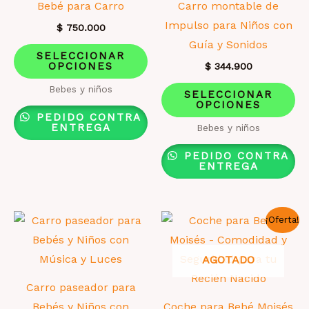
la
Bebé para Carro
Carro montable de
página
Impulso para Niños con
$
750.000
de
Guía y Sonidos
Este
SELECCIONAR
producto
OPCIONES
producto
$
344.900
tiene
Es
Bebes y niños
SELECCIONAR
OPCIONES
múltiples
pr
PEDIDO CONTRA
variantes.
ti
ENTREGA
Bebes y niños
Las
mú
PEDIDO CONTRA
opciones
va
ENTREGA
se
La
pueden
op
¡Oferta!
elegir
se
en
pu
AGOTADO
la
el
página
en
Carro paseador para
de
la
Bebés y Niños con
Coche para Bebé Moisés