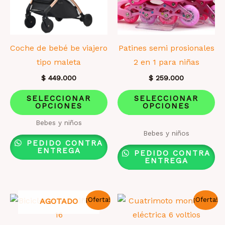
la
la
página
pá
de
de
producto
pr
Coche de bebé be viajero
Patines semi prosionales
tipo maleta
2 en 1 para niñas
$
449.000
$
259.000
Este
Es
SELECCIONAR
SELECCIONAR
OPCIONES
OPCIONES
producto
pr
tiene
ti
Bebes y niños
Valorado
Bebes y niños
múltiples
mú
con
PEDIDO CONTRA
2.00
variantes.
va
ENTREGA
de 5
PEDIDO CONTRA
ENTREGA
Las
La
opciones
op
se
se
¡Oferta!
¡Oferta!
AGOTADO
pueden
pu
elegir
el