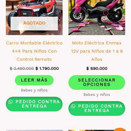
la
página
de
AGOTADO
producto
Carro Montable Eléctrico
Moto Eléctrica Enmax
4×4 Para Niños Con
12V para Niños de 1 a 6
Control Remoto
Años
El
El
$
2.490.000
$
1.790.000
$
890.000
precio
precio
Es
original
actual
LEER MÁS
SELECCIONAR
era:
es:
OPCIONES
pr
$ 2.490.000.
$ 1.790.000.
Bebes y niños
ti
Bebes y niños
mú
PEDIDO CONTRA
ENTREGA
PEDIDO CONTRA
va
ENTREGA
La
op