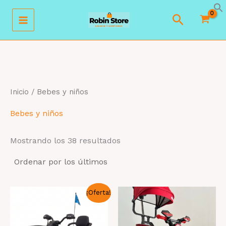
Ir
Buscar
al
contenido
Inicio
/ Bebes y niños
Bebes y niños
Ordenado
Mostrando los 38 resultados
por
los
últimos
¡Oferta!