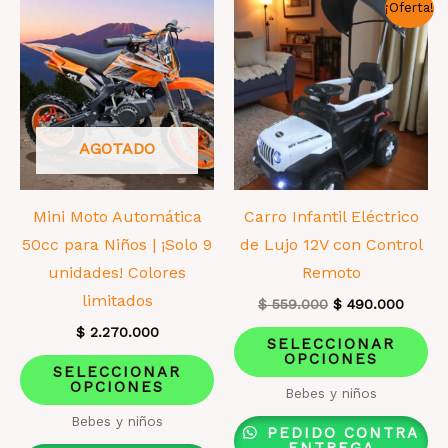
¡Oferta!
se
pu
el
en
la
AGOTADO
pá
de
pr
Mini Moto Automática
Carro Infantil Eléctrico
50cc para Niños | ¡Solo 9
de Lujo 12V con Control
unidades! Colores
Remoto
limitados
El
El
$
559.000
$
490.000
precio
precio
Es
$
2.270.000
original
actual
SELECCIONAR
era:
es:
OPCIONES
Este
pr
SELECCIONAR
$ 559.000.
$ 490.
OPCIONES
producto
ti
Bebes y niños
tiene
mú
Bebes y niños
PEDIDO CONTRA
múltiples
va