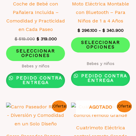
de
la
Coche de Bebé con
Moto Eléctrica Montable
producto
pá
Pañalera Incluida –
con Bluetooth – Para
de
Comodidad y Practicidad
Niños de 1 a 4 Años
pr
en Cada Paseo
Rang
$
296.100
-
$
340.900
de
El
El
Es
$
519.000
$
319.000
precio
SELECCIONAR
precio
precio
desde
OPCIONES
Este
pr
original
actual
SELECCIONAR
$ 296
era:
es:
OPCIONES
producto
ti
hasta
$ 519.000.
$ 319.000.
$ 340
Valorado
Bebes y niños
tiene
mú
Bebes y niños
con
1.00
múltiples
va
de
PEDIDO CONTRA
PEDIDO CONTRA
5
ENTREGA
variantes.
La
ENTREGA
Las
op
opciones
se
¡Oferta!
¡Oferta!
AGOTADO
se
pu
pueden
el
elegir
en
Cuatrimoto Eléctrica
en
la