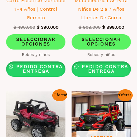
Carro Eléctrico Montable
Moto eléctrica Gs Para
1–4 Años | Control
Niños De 2 a 7 Años
Remoto
Llantas De Goma
El
El
El
El
$
490.000
$
390.000
$
908.000
$
898.000
precio
precio
precio
preci
Este
Es
original
actual
original
actual
SELECCIONAR
SELECCIONAR
era:
es:
era:
es:
OPCIONES
OPCIONES
producto
pr
$ 490.000.
$ 390.000.
$ 908.000.
$ 898
tiene
ti
Bebes y niños
Bebes y niños
múltiples
mú
PEDIDO CONTRA
PEDIDO CONTRA
variantes.
va
ENTREGA
ENTREGA
Las
La
opciones
op
¡Oferta!
¡Oferta!
se
se
pueden
pu
elegir
el
en
en
la
la