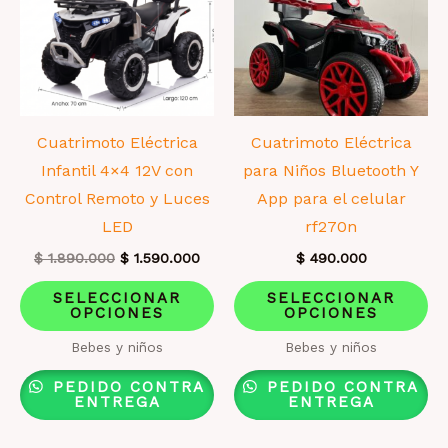
Cuatrimoto Eléctrica
Cuatrimoto Eléctrica
Infantil 4×4 12V con
para Niños Bluetooth Y
Control Remoto y Luces
App para el celular
LED
rf270n
El
El
$
1.890.000
$
1.590.000
$
490.000
precio
precio
Este
Es
original
actual
SELECCIONAR
SELECCIONAR
era:
es:
OPCIONES
OPCIONES
producto
pr
$ 1.890.000.
$ 1.590.000.
tiene
ti
Bebes y niños
Bebes y niños
múltiples
mú
PEDIDO CONTRA
PEDIDO CONTRA
variantes.
va
ENTREGA
ENTREGA
Las
La