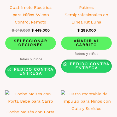
de
la
Cuatrimoto Eléctrica
Patines
producto
pá
para Niños 6V con
Semiprofesionales en
de
Control Remoto
Línea Kit Luna
pr
El
El
$
549.000
$
449.000
$
289.000
precio
precio
Este
original
actual
SELECCIONAR
AÑADIR AL
era:
es:
OPCIONES
CARRITO
producto
$ 549.000.
$ 449.000.
tiene
Bebes y niños
Valorado
Bebes y niños
múltiples
con
PEDIDO CONTRA
4.00
variantes.
ENTREGA
de 5
PEDIDO CONTRA
ENTREGA
Las
opciones
se
pueden
elegir
en
Coche Moisés con Porta