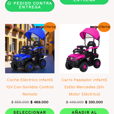
ENTREGA
PEDIDO CONTRA
variantes.
La
ENTREGA
Las
op
opciones
se
¡Oferta!
¡Oferta!
se
pu
pueden
el
elegir
en
en
la
la
pá
página
de
de
pr
producto
Coche Eléctrico Infantil
Carro Paseador Infantil
12V Con Sonidos Control
Estilo Mercedes (Sin
Remoto
Motor Eléctrico)
El
El
El
El
$
559.000
$
489.000
$
449.000
$
330.000
precio
precio
precio
precio
Este
original
actual
original
actual
SELECCIONAR
AÑADIR AL