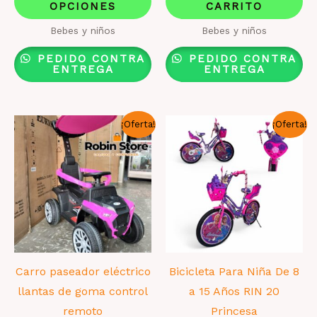
era:
es:
era:
es:
OPCIONES
CARRITO
producto
$ 559.000.
$ 489.000.
$ 449.000.
$ 330.
tiene
Bebes y niños
Bebes y niños
múltiples
PEDIDO CONTRA
PEDIDO CONTRA
variantes.
ENTREGA
ENTREGA
Las
opciones
¡Oferta!
¡Oferta!
se
pueden
elegir
en
la
página
de
producto
Carro paseador eléctrico
Bicicleta Para Niña De 8
llantas de goma control
a 15 Años RIN 20
remoto
Princesa