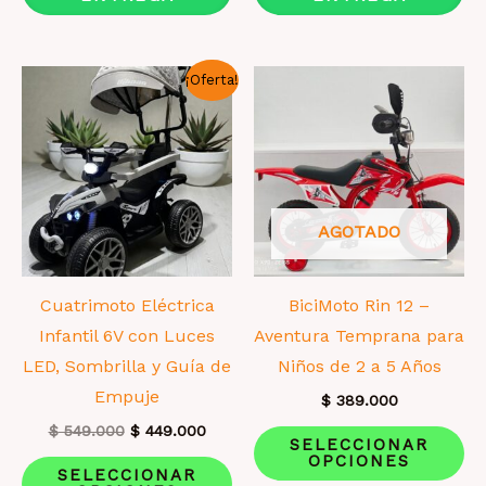
Las
La
opciones
op
¡Oferta!
se
se
pueden
pu
elegir
el
en
en
la
la
AGOTADO
página
pá
de
de
producto
pr
Cuatrimoto Eléctrica
BiciMoto Rin 12 –
Infantil 6V con Luces
Aventura Temprana para
LED, Sombrilla y Guía de
Niños de 2 a 5 Años
Empuje
$
389.000
El
El
Es
$
549.000
$
449.000
SELECCIONAR
precio
precio
OPCIONES
Este
pr
original
actual
SELECCIONAR