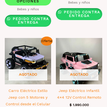
era:
es:
OPCIONES
producto
ti
Bebes y niños
$ 549.000.
$ 449.000.
tiene
mú
Bebes y niños
PEDIDO CONTRA
múltiples
va
ENTREGA
PEDIDO CONTRA
variantes.
La
ENTREGA
Las
op
opciones
se
¡Oferta!
se
pu
pueden
el
elegir
en
en
la
la
pá
AGOTADO
AGOTADO
página
de
de
pr
producto
Carro Eléctrico Estilo
Jeep Eléctrico Infantil
Jeep con 5 Motores y
4×4 12V Control Remoto
Control desde el Celular
$
1.990.000