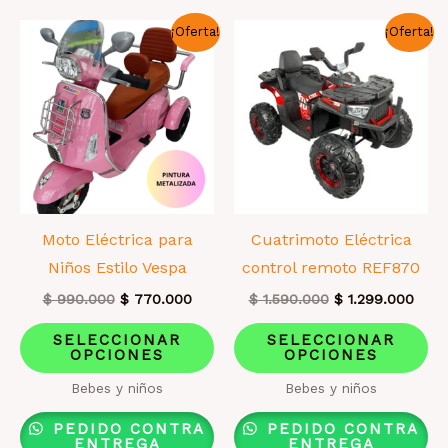
opciones
op
¡Oferta!
¡Oferta!
se
se
pueden
pu
elegir
el
en
en
la
la
página
pá
de
de
producto
pr
Moto Eléctrica para
Cuatrimoto Eléctrica
Niños Estilo Vespa
control remoto REF870
El
El
El
El
$
990.000
$
770.000
$
1.590.000
$
1.299.000
precio
precio
precio
prec
Este
Es
original
actual
original
actua
SELECCIONAR
SELECCIONAR
era:
es:
era:
es:
OPCIONES
OPCIONES
producto
pr
$ 990.000.
$ 770.000.
$ 1.590.000.
$ 1.2
tiene
ti
Bebes y niños
Bebes y niños
múltiples
mú
PEDIDO CONTRA
PEDIDO CONTRA
variantes.
va
ENTREGA
ENTREGA