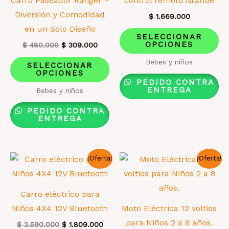
Carro Paseador Ranger –
control remoto Grande
la
pá
Diversión y Comodidad
$
1.669.000
página
de
en un Solo Diseño
Es
de
pr
SELECCIONAR
OPCIONES
El
El
pr
$
480.000
$
309.000
producto
precio
precio
Este
ti
Bebes y niños
original
actual
SELECCIONAR
era:
es:
OPCIONES
producto
mú
$ 480.000.
$ 309.000.
PEDIDO CONTRA
tiene
va
ENTREGA
Bebes y niños
múltiples
La
PEDIDO CONTRA
variantes.
op
ENTREGA
Las
se
opciones
pu
¡Oferta!
¡Oferta!
se
el
pueden
en
elegir
la
Carro eléctrico para
en
pá
Niños 4X4 12V Bluetooth
Moto Eléctrica 12 voltios
la
de
para Niños 2 a 8 años.
El
El
$
2.590.000
$
1.809.000