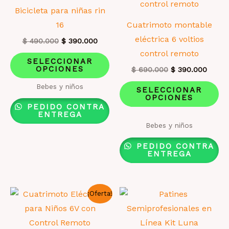
en
en
Bicicleta para niñas rin
la
la
16
Cuatrimoto montable
página
pá
eléctrica 6 voltios
El
El
$
490.000
$
390.000
precio
precio
de
de
control remoto
Este
original
actual
SELECCIONAR
producto
pr
era:
es:
OPCIONES
El
El
producto
$
690.000
$
390.000
$ 490.000.
$ 390.000.
precio
precio
tiene
Es
Bebes y niños
original
actual
SELECCIONAR
era:
es:
OPCIONES
múltiples
pr
$ 690.000.
$ 390
PEDIDO CONTRA
variantes.
ti
ENTREGA
Valorado
Bebes y niños
Las
mú
con
2.33
opciones
va
de 5
PEDIDO CONTRA
ENTREGA
se
La
pueden
op
elegir
se
¡Oferta!
en
pu
la
el
página
en