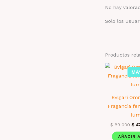
No hay valora
Solo los usua
Productos rel
MA
Bvlgari Omn
Fragancia fe
lum
$
89.000
$
47
AÑADIR 