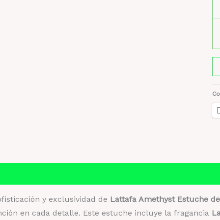
La
A
E
Co
d
Lu
El
y
Ex
+
Información adicional
Valoraciones (0)
S
fisticación y exclusividad de
Lattafa Amethyst Estuche de
y
inción en cada detalle. Este estuche incluye la fragancia
La
P