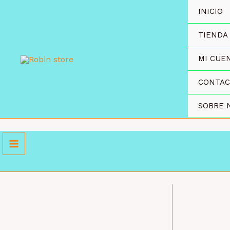
Ir
INICIO
al
contenido
TIENDA
MI CUE
CONTA
SOBRE 