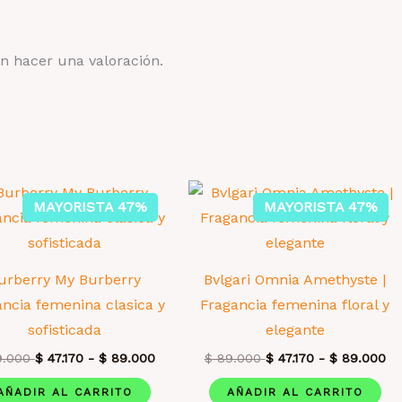
n hacer una valoración.
MAYORISTA 47%
MAYORISTA 47%
urberry My Burberry
Bvlgari Omnia Amethyste |
ncia femenina clasica y
Fragancia femenina floral y
sofisticada
elegante
.000
$
47.170
-
$
89.000
$
89.000
$
47.170
-
$
89.000
AÑADIR AL CARRITO
AÑADIR AL CARRITO