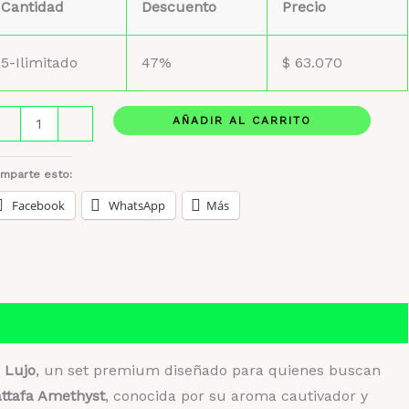
Cantidad
Descuento
Precio
5-Ilimitado
47%
$
63.070
ttafa
AÑADIR AL CARRITO
-
+
methyst
stuche
mparte esto:
e
Facebook
WhatsApp
Más
jo:
egancia
clusividad
pray
 Lujo
, un set premium diseñado para quienes buscan
ttafa Amethyst
, conocida por su aroma cautivador y
erfumero