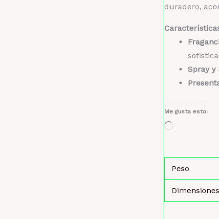
duradero, ac
Característica
Fraganci
sofistic
Spray y
Present
Me gusta esto:
Cargando...
Peso
Dimensione