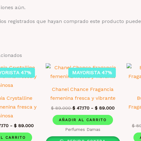
ciones aún.
rios registrados que hayan comprado este producto puede
acionados
YORISTA 47%
MAYORISTA 47%
Chanel Chance Fragancia
ia Crystalline
femenina fresca y vibrante
B
menina fresca y
Fraga
$
89.000
$
47.170
-
$
89.000
inosa
AÑADIR AL CARRITO
.170
-
$
89.000
$
89
Perfumes Damas
AL CARRITO