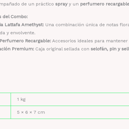
ompañado de un práctico
spray
y un
perfumero recargabl
Re
ca
s del Combo:
a Lattafa Amethyst:
Una combinación única de notas floral
ada y envolvente.
 Perfumero Recargable:
Accesorios ideales para mantener 
ación Premium:
Caja original sellada con
selofán, pin y sel
1 kg
s
5 × 6 × 7 cm