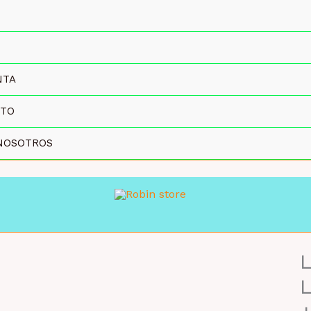
NTA
CTO
NOSOTROS
L
MAYORISTA 47%
L