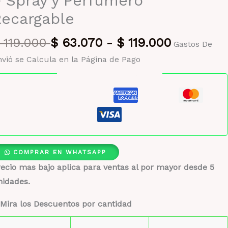
 Spray y Perfumero
ecargable
119.000
$
63.070
-
$
119.000
Gastos De
vió se Calcula en la Página de Pago
Pago seguro garantizado
COMPRAR EN WHATSAPP
ecio mas bajo aplica para ventas al por mayor desde 5
nidades.
Mira los Descuentos por cantidad