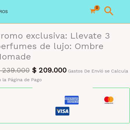
Busc
ROS
romo exclusiva: Llevate 3
erfumes de lujo: Ombre
Nomade
El
El
239.000
$
209.000
Gastos De Envió se Calcula
precio
precio
 la Página de Pago
original
actual
Pago seguro garantizado
era:
es:
$ 239.000.
$ 209.000.