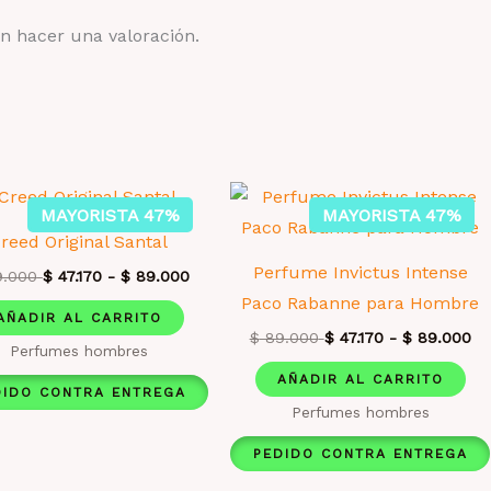
n hacer una valoración.
MAYORISTA 47%
MAYORISTA 47%
reed Original Santal
Perfume Invictus Intense
.000
$
47.170
-
$
89.000
Paco Rabanne para Hombre
AÑADIR AL CARRITO
$
89.000
$
47.170
-
$
89.000
Perfumes hombres
AÑADIR AL CARRITO
DIDO CONTRA ENTREGA
Perfumes hombres
PEDIDO CONTRA ENTREGA