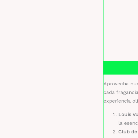
Descripción
Aprovecha nues
cada fraganci
experiencia ol
Louis V
la esenc
Club de 