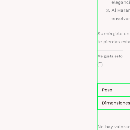
eleganci
Al Hara
envolven
Sumérgete en l
te pierdas est
Me gusta esto:
Cargando...
Peso
Dimensione
No hay valora