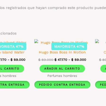
rios registrados que hayan comprado este producto puede
acionados
YORISTA 47%
MAYORISTA 47%
n Island Water
Hugo Boss Boss In Motion
C
.170
-
$
89.000
$
89.000
$
47.170
-
$
89.000
$
89
AL CARRITO
AÑADIR AL CARRITO
s hombres
Perfumes hombres
NTRA ENTREGA
PEDIDO CONTRA ENTREGA
PE