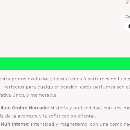
Si
Co
Información adicional
Valoraciones (0)
tra promo exclusiva y llévate estos 3 perfumes de lujo q
a. Perfectos para cualquier ocasión, estos perfumes son 
fativa única y memorable.
uitton Ombre Nomade:
Misterio y profundidad, con una m
ia de la aventura y la sofisticación oriental.
Nuit Intense:
Intensidad y magnetismo, con una combinac