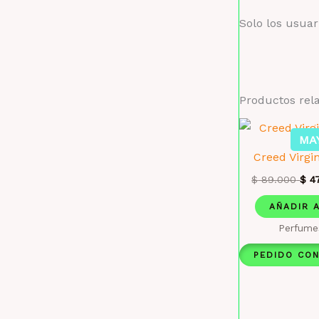
Solo los usua
Productos rel
MA
Creed Virgi
$
89.000
$
47
AÑADIR 
Perfume
PEDIDO CO