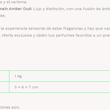
a y el carisma.
main Amber Oud:
Lujo y distinción, con una fusión de ámb
te.
a experiencia sensorial de estas fragancias y haz que cada 
a oferta exclusiva y obtén tus perfumes favoritos a un prec
1 kg
s
5 × 6 × 7 cm
ciones aún.